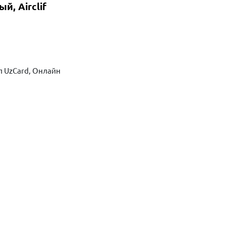
, Airclif
л UzCard, Онлайн