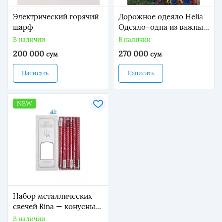
Электрический горячий
Дорожное одеяло Helia
шарф
Одеяло–одна из важных
вещей первой
В наличии
В наличии
необходимости в
200 000
270 000
сум
сум
путешествии,которая
широко используется во
Написать
Написать
время перемены
погоды.Одеяло модели
"Helia" считается одним
NEW
из лучших товаров
марки
Набор металлических
свечей Rina — конусные/
спиральные (12 шт, 25
В наличии