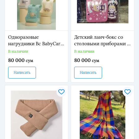
Одноразовые
Детский ланч-бокс со
нагрудники Bc BabyCare
столовыми приборами и
«банан».
бутылкой
В наличии
В наличии
80 000
80 000
сум
сум
Написать
Написать