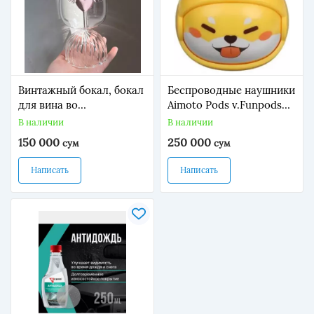
Винтажный бокал, бокал
Беспроводные наушники
для вина во
Aimoto Pods v.Funpods
французском стиле,
для детей (желтый)
В наличии
В наличии
150 000
250 000
сум
сум
Написать
Написать