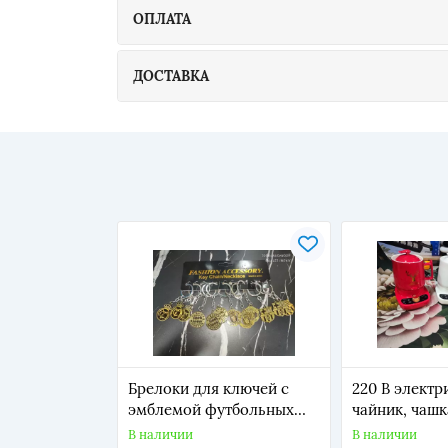
ОПЛАТА
ДОСТАВКА
Брелоки для ключей с
220 В электр
эмблемой футбольных
чайник, чашк
клубов
тушения, го
В наличии
В наличии