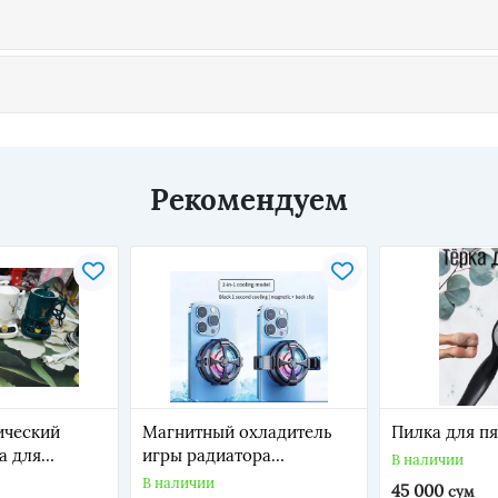
Рекомендуем
ический
Магнитный охладитель
Пилка для пя
а для
игры радиатора
В наличии
ршок для
полупроводника AL12
В наличии
45 000
сум