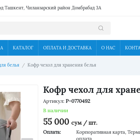
од Ташкент, Чиланзарский район Домбрабад 3А
ЦА
КАТАЛОГ
ОПЛАТА И ДОСТАВКА
О НАС
КОНТ
для белья
Кофр чехол для хранения белья
Кофр чехол для хран
Артикул:
P-0770492
В наличии
55 000
сум / шт.
Оплата:
Корпоративная карта, Терм
оплата