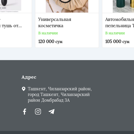
-
Универсальная
Автомобильн
 тушь от
косметичка
пепельница 
o для очень
В наличии
В наличии
ъема и
120 000
105 000
сум
сум
е щеточка
своей формой
 особое
: у нее
й кончик с
ото
Адрес
Ташкент, Чиланзарский район,
город Ташкент, Чиланзарский
район Домбрабад 3А