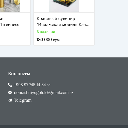
ая
Красивый сувенир
Threeness
"Исламская модель Каабы
и Масджида с 2
В наличии
минаретами"
180 000
сум
Контакты
+998 97 745 14 84
domashniyugolok@gmail.com
Telegram