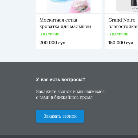
Москитная сетка-
Grand Noire 
кроватка для малышей
влагостойкая
Vivienne Sab
В наличии
В наличии
большого об
200 000
150 000
сум
сум
удлинения. Е
впечатляет 
и доставляет
удовольствие
закругленны
«усиками», к
У вас есть вопросы?
Закажите звонок и мы свяжемся
с вами в ближайшее время
Заказать звонок