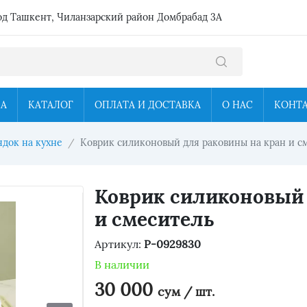
од Ташкент, Чиланзарский район Домбрабад 3А
ЦА
КАТАЛОГ
ОПЛАТА И ДОСТАВКА
О НАС
КОНТ
док на кухне
Коврик силиконовый для раковины на кран и с
Коврик силиконовый 
и смеситель
Артикул:
P-0929830
В наличии
30 000
сум / шт.