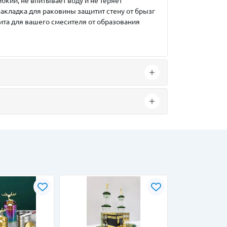
бкий, не впитывает воду и не теряет
акладка для раковины защитит стену от брызг
ита для вашего смесителя от образования