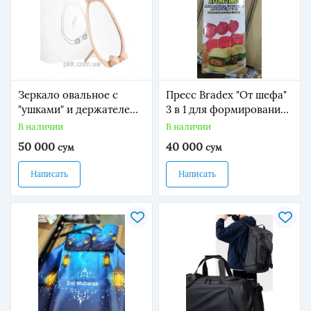
Зеркало овальное с
Пресс Bradex "От шефа"
"ушками" и держателем
3 в 1 для формирования
для телефона
котлет с начинкой
В наличии
В наличии
50 000
40 000
сум
сум
Написать
Написать