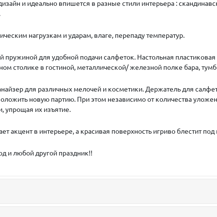
изайн и идеально впишется в разные стили интерьера : скандинавс
.
ическим нагрузкам и ударам, влаге, перепаду температур.
й пружиной для удобной подачи салфеток. Настольная пластиковая
ом столике в гостиной, металлической/ железной полке бара, тумбо
анайзер для различных мелочей и косметики. Держатель для салф
положить новую партию. При этом независимо от количества уложе
и, упрощая их изъятие.
т акцент в интерьере, а красивая поверхность игриво блестит под
д и любой другой праздник!!