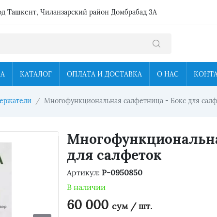
од Ташкент, Чиланзарский район Домбрабад 3А
ЦА
КАТАЛОГ
ОПЛАТА И ДОСТАВКА
О НАС
КОНТ
держатели
Многофункциональная салфетница - Бокс для сал
Многофункциональна
для салфеток
Артикул:
P-0950850
В наличии
60 000
сум / шт.