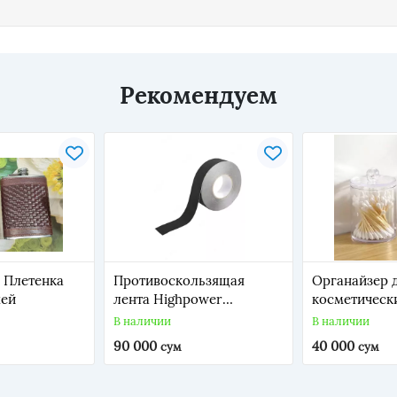
Рекомендуем
 Плетенка
Противоскользящая
Органайзер 
жей
лента Highpower
косметическ
HP1227/1225 (чёрный
палочек (6,5х
В наличии
В наличии
2,5см*5м)
90 000
40 000
сум
сум