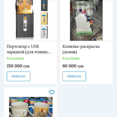
Портсигар с USB
Копилка-раскраска
зарядкой (для тонких
(домик)
сигарет)
В наличии
В наличии
150 000
60 000
сум
сум
Написать
Написать