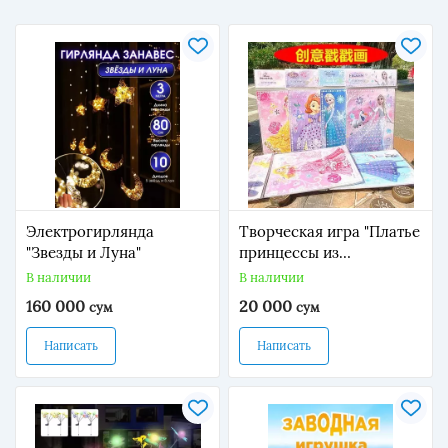
Электрогирлянда
Творческая игра "Платье
"Звезды и Луна"
принцессы из
«Холодного сердца» для
В наличии
В наличии
рукоделия
160 000
20 000
сум
сум
Написать
Написать