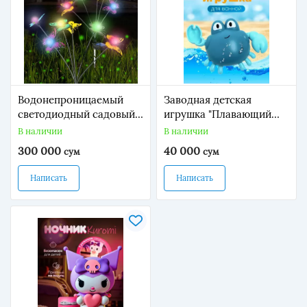
Водонепроницаемый
Заводная детская
светодиодный садовый
игрушка "Плавающий
фонарь на солнечной
краб" для купания детей
В наличии
В наличии
батарее в виде бабочки.
300 000
40 000
сум
сум
Написать
Написать