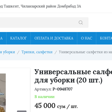
од Ташкент, Чиланзарский район Домбрабад 3А
ЦА
КАТАЛОГ
ОПЛАТА И ДОСТАВКА
О НАС
КОНТ
ля уборки
Тряпки, салфетки
Универсальные салфетки из ми
Универсальные салф
для уборки (20 шт.)
Артикул:
P-0948707
В наличии
45 000
сум / шт.