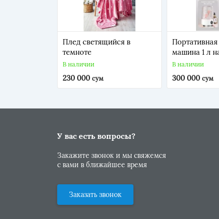
Плед светящийся в
Портативная
темноте
машина 1 л н
аккумуляторе
В наличии
В наличии
5 мин, ABS
230 000
300 000
сум
сум
У вас есть вопросы?
Закажите звонок и мы свяжемся
с вами в ближайшее время
Заказать звонок