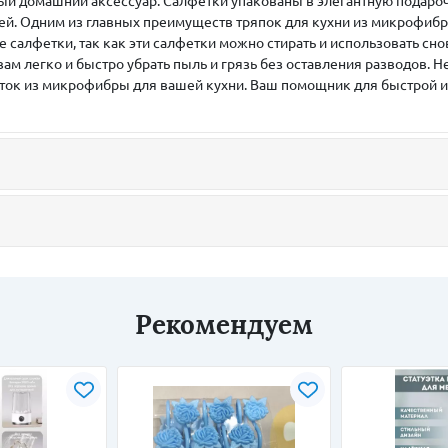
ый домашний аксессуар. Салфетки упакованы в элегантную подароч
зей. Одним из главных преимуществ тряпок для кухни из микрофиб
салфетки, так как эти салфетки можно стирать и использовать снов
м легко и быстро убрать пыль и грязь без оставления разводов. Не
ток из микрофибры для вашей кухни. Ваш помощник для быстрой и 
Рекомендуем