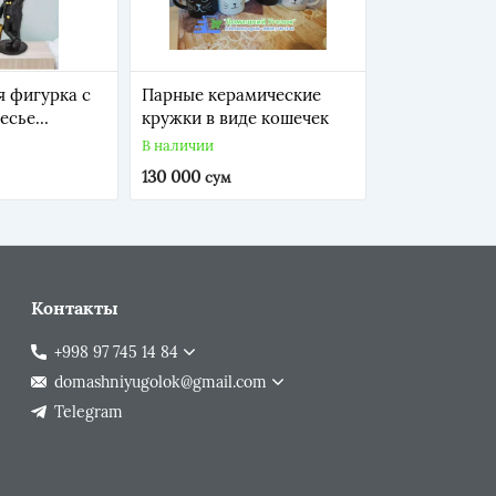
я фигурка с
Парные керамические
есье
кружки в виде кошечек
В наличии
130 000
сум
Контакты
+998 97 745 14 84
domashniyugolok@gmail.com
Telegram