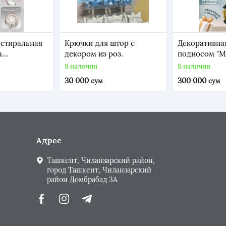
 стиральная
Крючки для штор с
Декоративна
а
декором из роз.
подносом "М
: 5 стирок за
бульдог"
В наличии
В наличии
30 000
300 000
сум
сум
Адрес
Ташкент, Чиланзарский район,
город Ташкент, Чиланзарский
район Домбрабад 3А