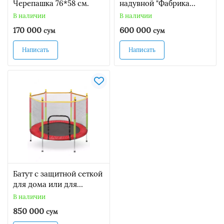
Черепашка 76*58 см.
надувной "Фабрика
мороженого" 290122
В наличии
В наличии
170 000
600 000
сум
сум
Написать
Написать
Батут с защитной сеткой
для дома или для
дачного участка.
В наличии
850 000
сум