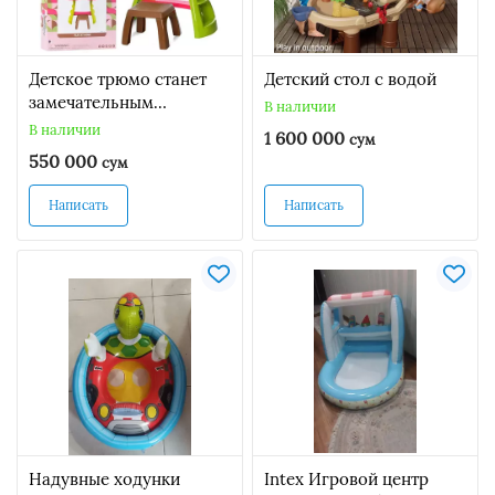
Детское трюмо станет
Детский стол с водой
замечательным
В наличии
сюрпризом для каждой
В наличии
1 600 000
сум
маленькой девочки,
550 000
сум
которая обожает
разыгрывать
Написать
Написать
фантастические
сюжетные игры,
представляя себя в роли
талантливой певицы или
утонченной леди. Кро
Надувные ходунки
Intex Игровой центр