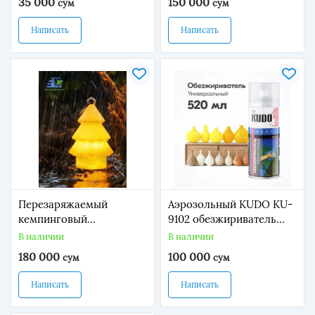
35 000
150 000
сум
сум
Написать
Написать
Перезаряжаемый
Аэрозольный KUDO KU-
кемпинговый
9102 обезжириватель
силиконовый фонарь-
для авто (0.52 л.)
В наличии
В наличии
ёлка (1800 мА·ч.)
180 000
100 000
сум
сум
Написать
Написать