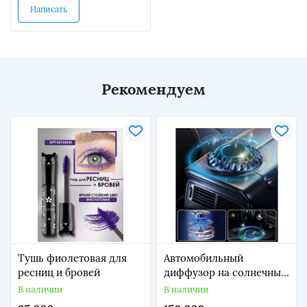
Написать
Рекомендуем
Тушь фиолетовая для
Автомобильный
ресниц и бровей
диффузор на солнечных
батареях
В наличии
В наличии