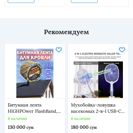
Рекомендуем
Битумная лента
Мухобойка-ловушка
HIGHPOwer FlashBand,
насекомых 2-в-1 USB-C
гидроизоляционная,
на подставке «Ракетка-
В наличии
В наличии
кровельная, 10 м, для
автомат Электрическая
130 000
180 000
сум
сум
крыши, труб
мухобойка –