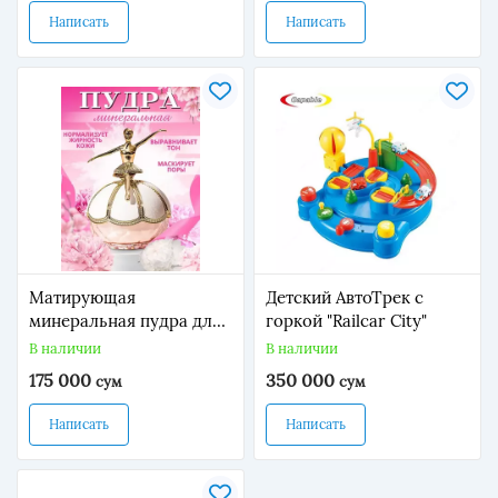
инновационная модель,
Написать
Написать
которая не только
поражает летающих
насекомых током, но и
привлекает их ультрафи
Матирующая
Детский АвтоТрек с
минеральная пудра для
горкой "Railcar City"
лица
В наличии
В наличии
175 000
350 000
сум
сум
Написать
Написать