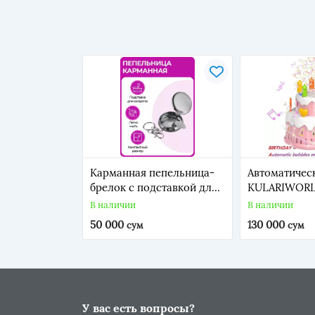
Карманная пепельница-
Автоматичес
брелок с подставкой для
KULARIWORL
сигареты
пускания мы
В наличии
В наличии
пузырей на т
50 000
130 000
сум
сум
рождения (р
У вас есть вопросы?