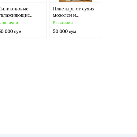
Силиконовые
Пластырь от сухих
увлажняющие
мозолей и
гелевые носки для
натоптышей (8 шт)
В наличии
В наличии
ног.
50 000
50 000
сум
сум