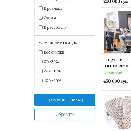
200 000
сум
В розницу
Оптом
В рассрочку
Наличие скидок
Все скидки
Подушки
0%-20%
изготовлены
20%-40%
пенополиуре
В наличии
который
40%-60%
450 000
сум
обеспечивае
мягкую и
равномерну
Применить фильтр
поддержку д
максимальн
Сбросить
комфорта. Р
подушки
составляет 4