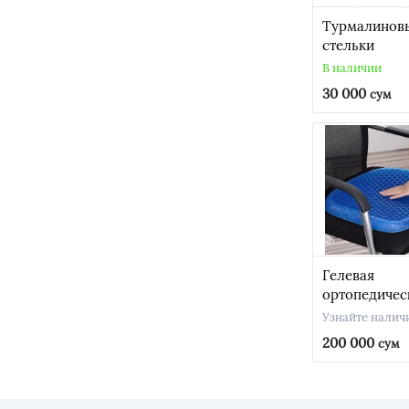
высота 8см 
из темно-си
Турмалинов
полиэстера/
стельки
В наличии
30 000
сум
Гелевая
ортопедичес
подушка Egg 
Узнайте налич
для сидения
200 000
сум
(38,5*34*3,5 