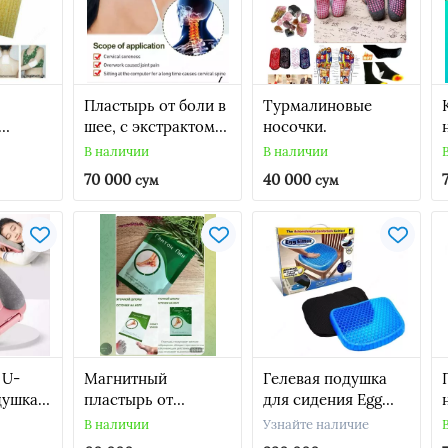
Пластырь от боли в
Турмалиновые
шее, с экстрактом
носочки.
полыни, 12 шт.
В наличии
В наличии
&
70 000
40 000
сум
сум
 U-
Магнитный
Гелевая подушка
душка
пластырь от
для сидения Egg
пяточной шпоры
Sitter
В наличии
Узнайте наличие
«Гэнтон Пин»
ортопедическая +