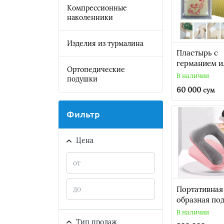
Компрессионные
наколенники
Изделия из турмалина
Пластырь с
германием и
Ортопедические
хитозаном
В наличии
подушки
Germanium 
60 000
сум
chitosan
Фильтр
Цена
Портативная
образная по
для сна
В наличии
Тип продаж