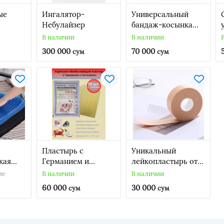
Чехол
деятельности или
него
ые
Ингалятор-
по состоянию
Универсальный
х
Небулайзер
здоро
бандаж-косынка
для плечевого
В наличии
В наличии
сустава
300 000
70 000
сум
сум
Пластырь с
Уникальный
кая
Германием и
лейкопластырь от
Sitter
Хитозаном
мозолей для обуви
ие
В наличии
В наличии
(4,5м. х 2,5см.)
60 000
30 000
сум
сум
см)