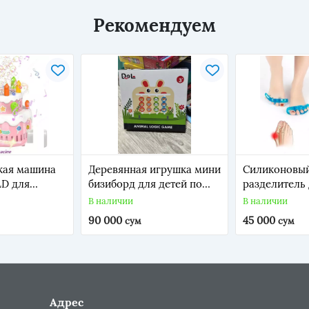
Рекомендуем
кая машина
Деревянная игрушка мини
Силиконовый
D для
бизиборд для детей по
разделитель 
льных
методу Монтессори
ног Supretto
В наличии
В наличии
орт ко дню
90 000
45 000
сум
сум
озовый)
Адрес