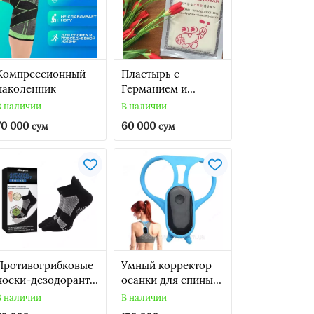
Компрессионный
Пластырь с
наколенник
Германием и
Хитозаном
В наличии
В наличии
70 000
60 000
сум
сум
Противогрибковые
Умный корректор
носки-дезодоранты
осанки для спины с
с технологией
вибрацией, корсет
В наличии
В наличии
микрокапсул -
от сутулости с