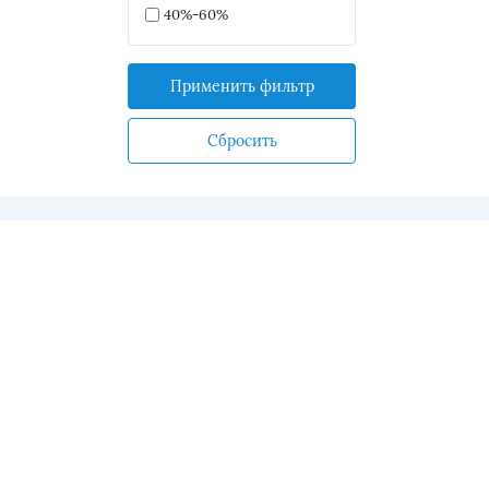
40%-60%
Применить фильтр
Сбросить
Косметичка "кашемир" -
Круглый кош