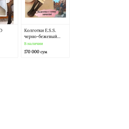
3D
Колготки E.S.S.
черно-бежевый
ВЕЛИКАН
В наличии
170 000
сум