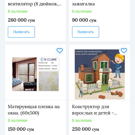
вентилятор (8 дюймов,
зажигалка
24V)
В наличии
В наличии
260 000
90 000
сум
сум
Написать
Написать
Матирующая пленка на
Конструктор для
окна. (60х500)
взрослых и детей -
Модель домика
В наличии
В наличии
150 000
250 000
сум
сум