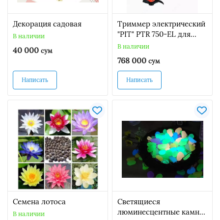
Декорация садовая
Триммер электрический
"PIT" PTR 750-EL для
В наличии
кошения мягкой
В наличии
40 000
сум
молодой травы
768 000
сум
Написать
Написать
Семена лотоса
Светящиеся
люминесцентные камни
В наличии