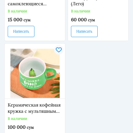
самоклеющиеся
(Лего)
мыльница с выдвижным
В наличии
В наличии
поддоном.
15 000
60 000
сум
сум
Написать
Написать
Керамическая кофейная
кружка с мультяшным
животным внутри (350
В наличии
мл).
100 000
сум