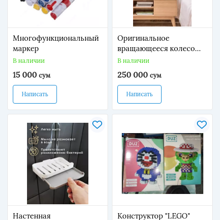
Многофункциональный
Оригинальное
маркер
вращающееся колесо
обозрения Ньютона,
В наличии
В наличии
вращающийся орнамент,
15 000
250 000
сум
сум
отлично подходит для
офиса или в качестве
Написать
Написать
домашнего подарка
Настенная
Конструктор "LEGO"