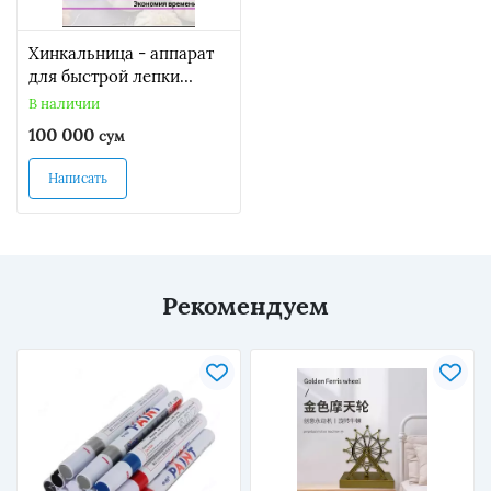
Хинкальница - аппарат
для быстрой лепки
хинкали.
В наличии
100 000
сум
Написать
Рекомендуем