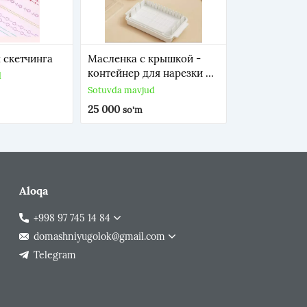
 скетчинга
Масленка с крышкой -
контейнер для нарезки и
d
хранения сливочного
Sotuvda mavjud
масла
25 000
so'm
Aloqa
+998 97 745 14 84
domashniyugolok@gmail.com
Telegram