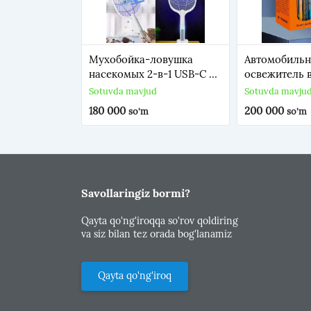
Мухобойка-ловушка
Автомобиль
насекомых 2-в-1 USB-C на
освежитель 
подставке «Ракетка-
Sotuvda mavjud
Sotuvda mavju
автомат Электрическая
180 000
200 000
so'm
so'm
мухобойка –
инновационная модель,
которая не только
поражает летающих
насекомых током, но и
привлекает их ультрафи
Savollaringiz bormi?
Qayta qo'ng'iroqqa so'rov qoldiring
va siz bilan tez orada bog'lanamiz
Qayta qo'ng'iroq