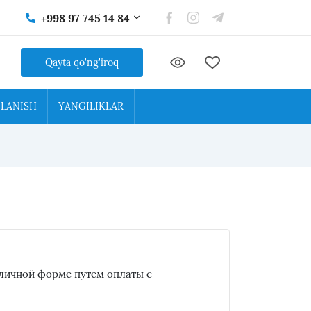
+998 97 745 14 84
Qayta qo'ng'iroq
`LANISH
YANGILIKLAR
зналичной форме путем оплаты с