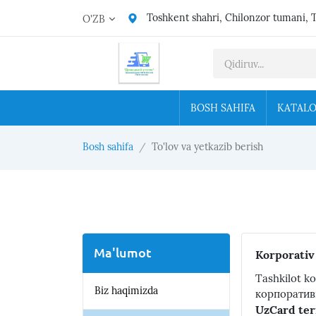
Toshkent shahri, Chilonzor tumani, 
O'ZB
BOSH SAHIFA
KATAL
Bosh sahifa
To'lov va yetkazib berish
Ma'lumot
Korporativ
Tashkilot k
Biz haqimizda
корпоратив
UzCard ter