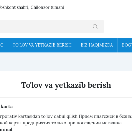
Toshkent shahri, Chilonzor tumani
OG
TO'LOV VA YETKAZIB BERISH
BIZ HAQIMIZDA
BOG
To'lov va yetkazib berish
 karta
orporativ kartasidan to'lov qabul qilish Прием платежей в бе
ной карты предприятия только при посещении магазина
minal