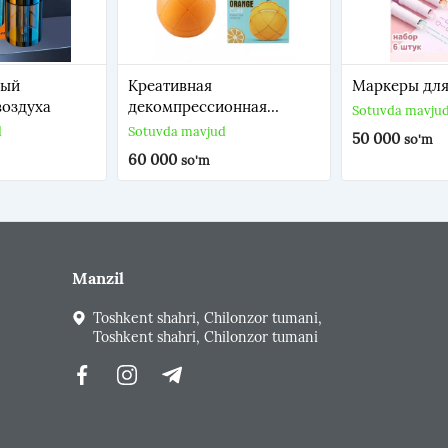
ный
Креативная
Маркеры для
воздуха
декомпрессионная
Sotuvda mavju
игрушка (апельсин)
d
Sotuvda mavjud
50 000
so'm
60 000
so'm
Manzil
Toshkent shahri, Chilonzor tumani,
Toshkent shahri, Chilonzor tumani