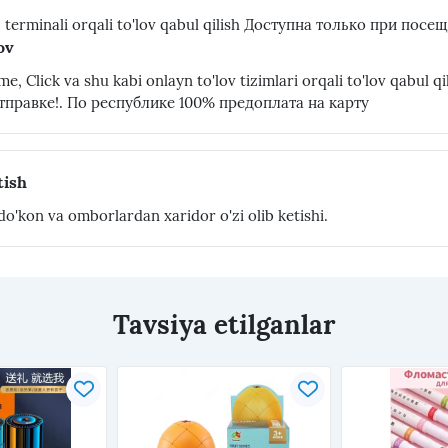
terminali orqali to'lov qabul qilish Доступна только при пос
ov
me, Click va shu kabi onlayn to'lov tizimlari orqali to'lov qabul
тправке!. По республике 100% предоплата на карту
tish
o'kon va omborlardan xaridor o'zi olib ketishi.
Tavsiya etilganlar