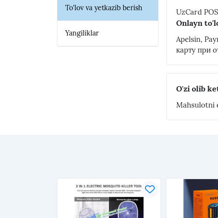
To'lov va yetkazib berish
UzCard POS 
Onlayn to'l
Yangiliklar
Apelsin, Pay
карту при о
O'zi olib ke
Mahsulotni d