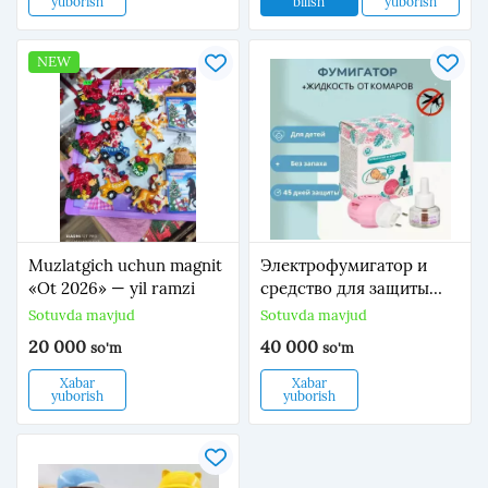
yuborish
bilish
yuborish
носить любимые
Мягкая ортопедическая
вьетнамки, не зависимо
подушка для сидения
на каблуках они или без
позволяет комфортно
NEW
каблуков с
работать, езди
удовольствием! Смягче
Muzlatgich uchun magnit
Электрофумигатор и
«Ot 2026» — yil ramzi
средство для защиты
детей от комаров
Sotuvda mavjud
Sotuvda mavjud
20 000
40 000
so'm
so'm
Xabar
Xabar
yuborish
yuborish