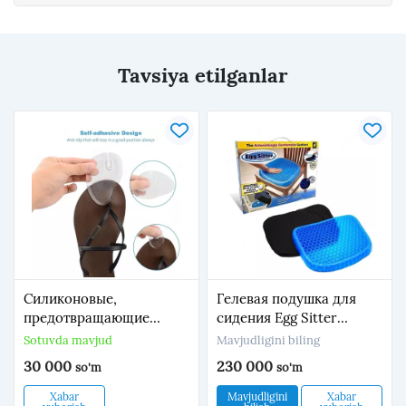
Tavsiya etilganlar
Силиконовые,
Гелевая подушка для
предотвращающие
сидения Egg Sitter
скольжение стопы
ортопедическая + чехол
Sotuvda mavjud
Mavjudligini biling
стельки .для вьетнамок
на молнии Голубой
30 000
230 000
so'm
so'm
на клейкой основе.
(484278)Ортопедическая
Теперь вы сможете
подушка Egg Sitter -
Xabar
Mavjudligini
Xabar