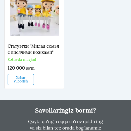
Статуэтки "Милая семья
с висячими ножками"
Sotuvda mavjud
120 000
so'm
Xabar
yuborish
Savollaringiz bormi?
Qayta qo'ng'iroqqa so'rov qoldiring
va siz bilan tez orada bog'lanamiz