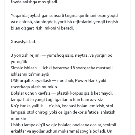
foydalanishga mos qiladi.
Yuqarida joylashgan sensorli tugma qurilmani oson yoqish
va o‘chirish, shuningdek, yoritish rejimlarini yengil tegish
bilan o‘zgartirish imkonini beradi.
Xususiyatlari:
3 yoritish rejimi — yumshoq issiq, neytral va yorqin oq
yorug‘lik
Simsiz ishlash — ichki batareya 18 soatgacha mustaqil
ishlashni ta’minlaydi
USB orqali zaryadlash — noutbuk, Power Bank yoki
rozetkaga ulash mumkin
Bolalar uchun xavfsiz — plastik korpus qizib ketmaydi,
lampa hatto yangi tug‘ilganlar uchun ham xavfsiz
Ko‘p funksiyalilik — o‘qish, kechasi bolani emizish, stol
lampasi, stol chirogi yoki osilgan dekor sifatida ishlatish
mumkin
Ushbu lampa o‘g‘il va qiz bolalar, onalar va otalar, sevimli
erkaklar va ayollar uchun mukammal sovg‘a bo‘ladi. Uni