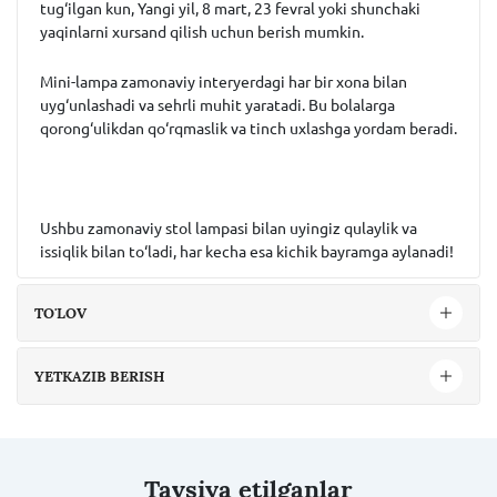
tug‘ilgan kun, Yangi yil, 8 mart, 23 fevral yoki shunchaki
yaqinlarni xursand qilish uchun berish mumkin.
Mini-lampa zamonaviy interyerdagi har bir xona bilan
uyg‘unlashadi va sehrli muhit yaratadi. Bu bolalarga
qorong‘ulikdan qo‘rqmaslik va tinch uxlashga yordam beradi.
Ushbu zamonaviy stol lampasi bilan uyingiz qulaylik va
issiqlik bilan to‘ladi, har kecha esa kichik bayramga aylanadi!
TO'LOV
YETKAZIB BERISH
Tavsiya etilganlar