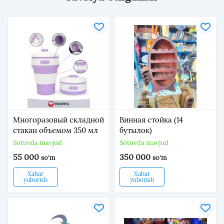
Многоразовый складной
Винная стойка (14
стакан объемом 350 мл
бутылок)
Sotuvda mavjud
Sotuvda mavjud
55 000
350 000
so'm
so'm
Xabar
Xabar
yuborish
yuborish