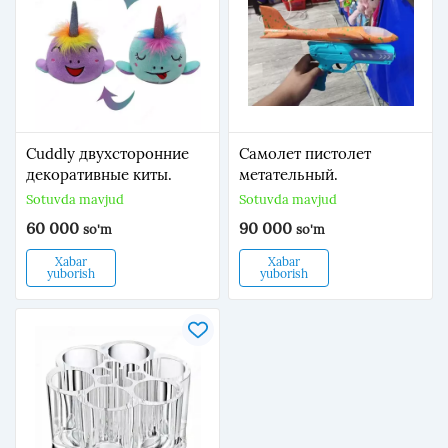
Cuddly двухсторонние
Самолет пистолет
декоративные киты.
метательный.
Sotuvda mavjud
Sotuvda mavjud
60 000
90 000
so'm
so'm
Xabar
Xabar
yuborish
yuborish