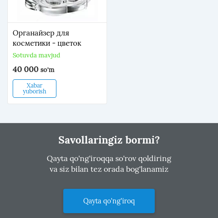
Органайзер для
косметики - цветок
Sotuvda mavjud
40 000
so'm
Xabar
yuborish
Savollaringiz bormi?
Qayta qo'ng'iroqqa so'rov qoldiring
va siz bilan tez orada bog'lanamiz
Qayta qo'ng'iroq