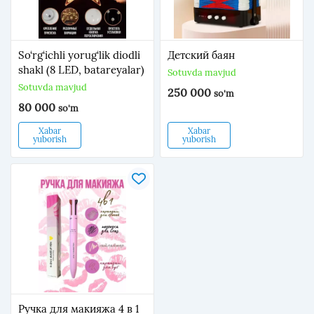
So‘rg‘ichli yorug‘lik diodli
Детский баян
shakl (8 LED, batareyalar)
Sotuvda mavjud
Sotuvda mavjud
250 000
so'm
80 000
so'm
Xabar
Xabar
yuborish
yuborish
Ручка для макияжа 4 в 1