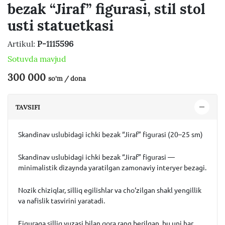
bezak “Jiraf” figurasi, stil stol
usti statuetkasi
Artikul:
P-1115596
Sotuvda mavjud
300 000
so'm / dona
TAVSIFI
Skandinav uslubidagi ichki bezak “Jiraf” figurasi (20–25 sm)
Skandinav uslubidagi ichki bezak “Jiraf” figurasi —
minimalistik dizaynda yaratilgan zamonaviy interyer bezagi.
Nozik chiziqlar, silliq egilishlar va cho‘zilgan shakl yengillik
va nafislik tasvirini yaratadi.
Figuraga silliq yuzasi bilan qora rang berilgan, bu uni har