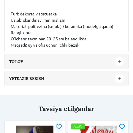
Turi: dekorativ statuetka
Uslub: skandinav, minimalizm
Material: polirezina (smola) / keramika (modelga qarab)
Rangi: qora
O‘lcham: taxminan 20–25 sm balandlikda
Maqsadi: uy va ofis uchun ichki bezak
TO'LOV
YETKAZIB BERISH
Tavsiya etilganlar
NEW