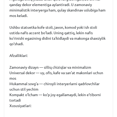
qanday dekor elementiga aylantiradi. U zamonaviy
minimalistik interyerga ham, qulay skandinav uslubiga ham
mos keladi.
Ushbu statuetka kofe stoli, javon, komod yoki ish stoli
ustida nafis accent bo‘ladi. Uning qattiq, lekin nafis
ko‘rinishi egasining didini ta’kidlaydi va makonga shaxsiylik
qo‘shadi.
Afzalliklari:
Zamonaviy dizayn — silliq chiziqlar va minimalizm
Universal dekor — uy, ofis, kafe va san’at makonlari uchun
mos
Mukammal sovg‘a — chiroyli interyerlarni qadrlovchilar
uchun stil yechim
Kompakt o‘lcham — ko‘p joy egallamaydi, lekin e’tiborni
tortadi
Xususiyatlari: