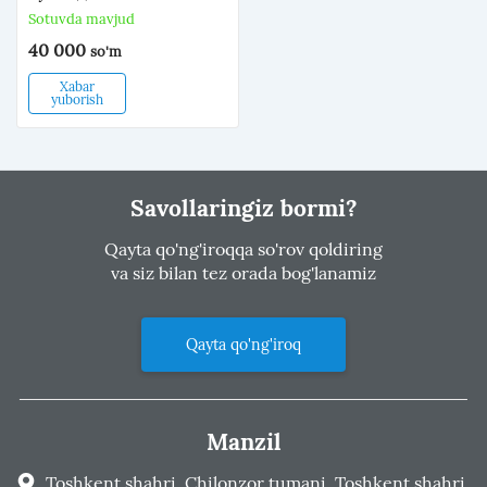
Sotuvda mavjud
40 000
so'm
Xabar
yuborish
Savollaringiz bormi?
Qayta qo'ng'iroqqa so'rov qoldiring
va siz bilan tez orada bog'lanamiz
Qayta qo'ng'iroq
Manzil
Toshkent shahri, Chilonzor tumani, Toshkent shahri,