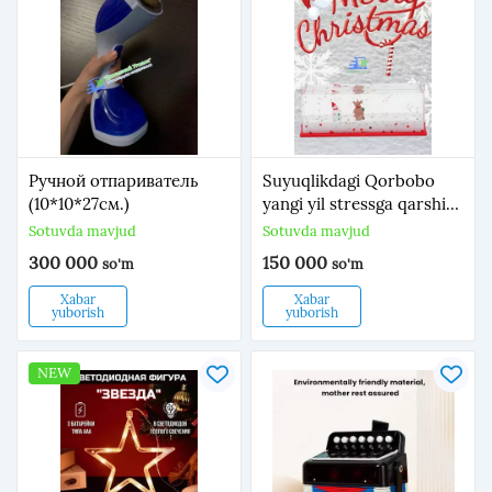
Ручной отпариватель
Suyuqlikdagi Qorbobo
(10*10*27см.)
yangi yil stressga qarshi
suvenir
Sotuvda mavjud
Sotuvda mavjud
300 000
150 000
so'm
so'm
Xabar
Xabar
yuborish
yuborish
NEW