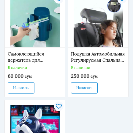
Самоклеющийся
Подушка Автомобильная
держатель для
Регулируемая Спальная
рулонных полотенец
Подголовник
В наличии
В наличии
60 000
250 000
сум
сум
Написать
Написать