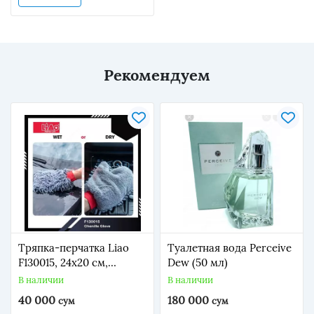
Рекомендуем
Тряпка-перчатка Liao
Туалетная вода Perceive
F130015, 24x20 см,
Dew (50 мл)
микрофибра, серый
В наличии
В наличии
40 000
180 000
сум
сум