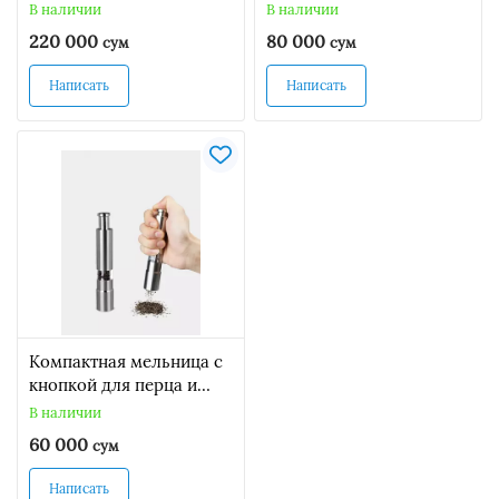
x 21,5 sm Made in China
перечница, бамбук
В наличии
В наличии
Набор для специй
220 000
80 000
сум
сум
благодаря своей
компактности, идеально
Написать
Написать
поместятся на любой
кухне. Компактный
размер 7×7 см позволяет
легко хранить наборы н
Компактная мельница с
кнопкой для перца и
соли
В наличии
60 000
сум
Написать