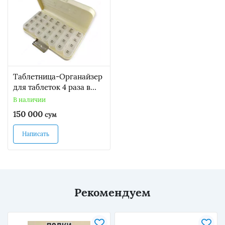
Таблетница-Органайзер
для таблеток 4 раза в
день на 7 дней
В наличии
150 000
сум
Написать
Рекомендуем