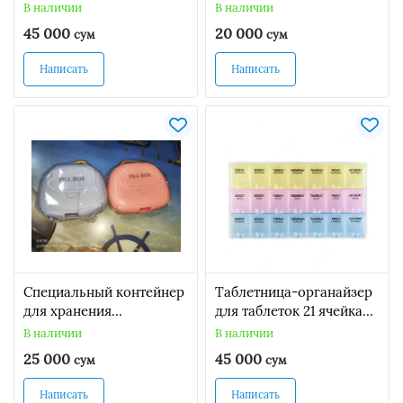
хранения
В наличии
В наличии
45 000
20 000
сум
сум
Написать
Написать
Специальный контейнер
Таблетница-органайзер
для хранения
для таблеток 21 ячейка
лекарственных таблеток
(21x11,5см.)
В наличии
В наличии
и капсул.
25 000
45 000
сум
сум
Написать
Написать