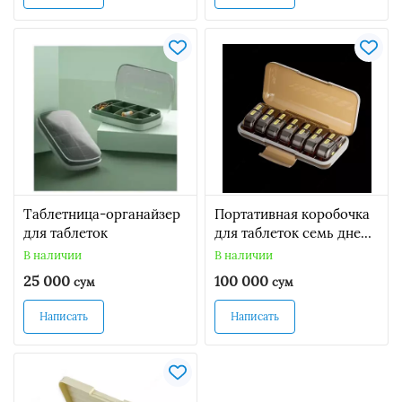
Таблетница-органайзер
Портативная коробочка
для таблеток
для таблеток семь дней
в неделю
В наличии
В наличии
25 000
100 000
сум
сум
Написать
Написать