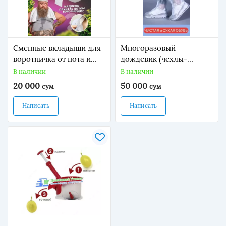
Сменные вкладыши для
Многоразовый
воротничка от пота и
дождевик (чехлы-
загрязнений (5м.)
бахилы) для обуви
В наличии
В наличии
20 000
50 000
сум
сум
Написать
Написать