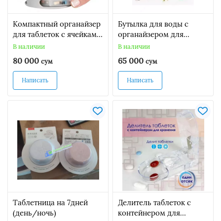
Компактный органайзер
Бутылка для воды с
для таблеток с ячейками
органайзером для
7 дней Pill Pro (серый)
медикаментов
В наличии
В наличии
(таблетница)
80 000
65 000
сум
сум
Написать
Написать
Таблетница на 7дней
Делитель таблеток с
(день/ночь)
контейнером для