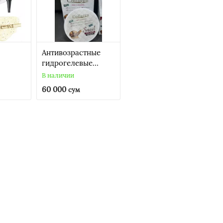
Антивозрастные
гидрогелевые
ь
патчи для глаз (30
В наличии
лаз
пар)
60 000
сум
waken