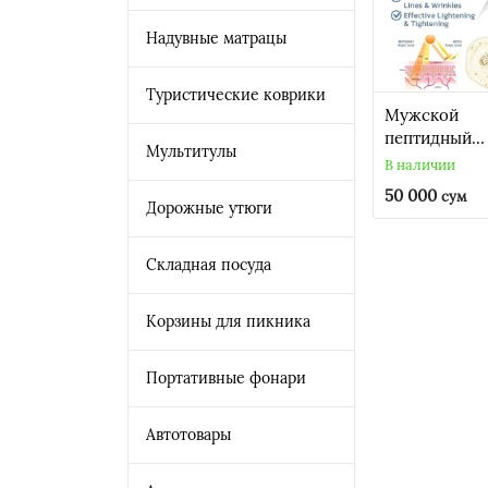
Надувные матрацы
Туристические коврики
Мужской
пептидный
Мультитулы
лифтинг-гел
В наличии
(крем) для г
50 000
сум
OPENEYES A
Дорожные утюги
Peptide
Складная посуда
Корзины для пикника
Портативные фонари
Автотовары