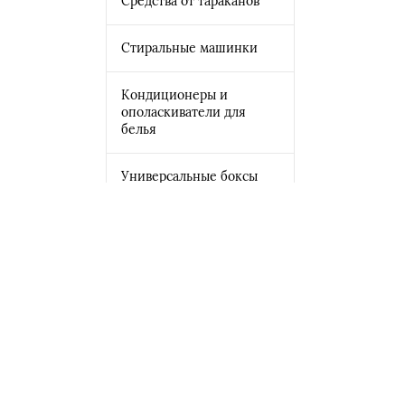
Средства от тараканов
Стиральные машинки
Кондиционеры и
ополаскиватели для
белья
Универсальные боксы
для бумаг
Мусорные баки
Корзины для белья
Вешалки
Применить фильтр
Органайзеры для белья
Сбросить