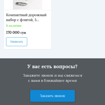
Компактный дорожный
набор с флягой, 3
рюмки, складной нож в
В наличии
чехле (Код-РТ-9А)
170 000
сум
Написать
У вас есть вопросы?
Закажите звонок и мы свяжемся
с вами в ближайшее время
Заказать звонок