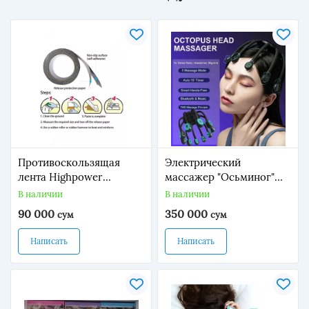
Противоскользящая
Электрический
лента Highpower
массажер "Осьминог"
HP1227/1225 (серый
для головы .
В наличии
В наличии
2,5см*5м)
90 000
350 000
сум
сум
Написать
Написать