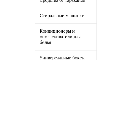
Средства от тараканов
Стиральные машинки
Кондиционеры и
ополаскиватели для
белья
Универсальные боксы
для бумаг
Мусорные баки
Корзины для белья
Вешалки
Применить фильтр
Органайзеры для белья
Сбросить