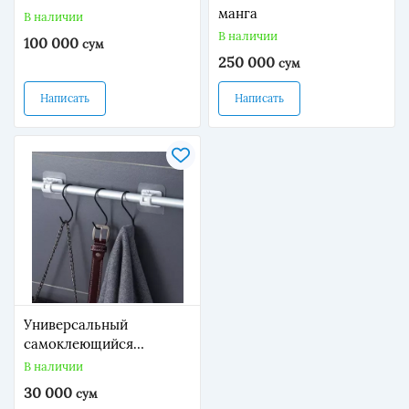
манга
В наличии
В наличии
100 000
сум
250 000
сум
Написать
Написать
Универсальный
самоклеющийся
кронштейн-крепление
В наличии
для карниза (2 шт)
30 000
сум